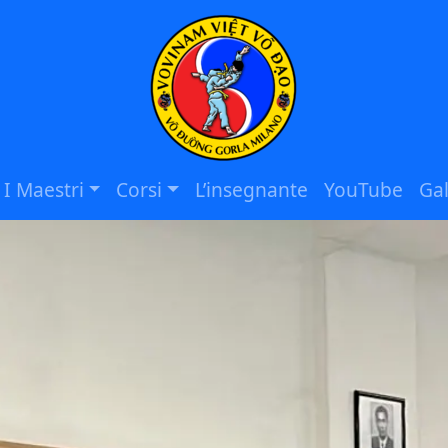
I Maestri
Corsi
L’insegnante
YouTube
Gal