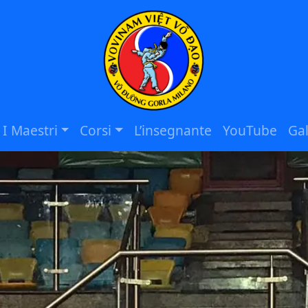
I Maestri
Corsi
L’insegnante
YouTube
Gal