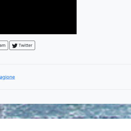
ram
Twitter
agione