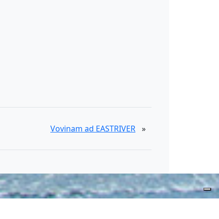
Vovinam ad EASTRIVER
»
Servizio Eccellente
Verificato da
Trustindex