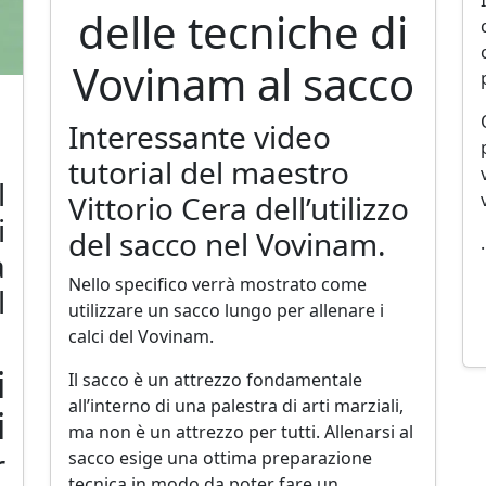
delle tecniche di
Vovinam al sacco
Interessante video
tutorial del maestro
l
Vittorio Cera dell’utilizzo
i
del sacco nel Vovinam.
a
Nello specifico verrà mostrato come
l
utilizzare un sacco lungo per allenare i
calci del Vovinam.
i
Il sacco è un attrezzo fondamentale
all’interno di una palestra di arti marziali,
i
ma non è un attrezzo per tutti. Allenarsi al
r
sacco esige una ottima preparazione
tecnica in modo da poter fare un