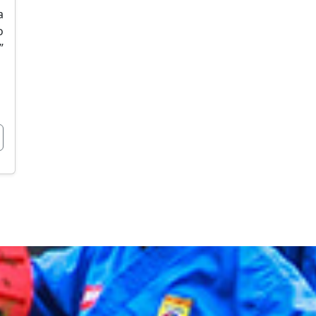
a
o
”