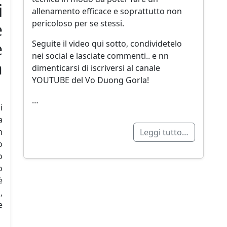
i
allenamento efficace e soprattutto non
pericoloso per se stessi.
e
Seguite il video qui sotto, condividetelo
e
nei social e lasciate commenti.. e nn
n
dimenticarsi di iscriversi al canale
YOUTUBE del Vo Duong Gorla!
…
i
a
n
Leggi tutto…
o
o
o
è
,
e