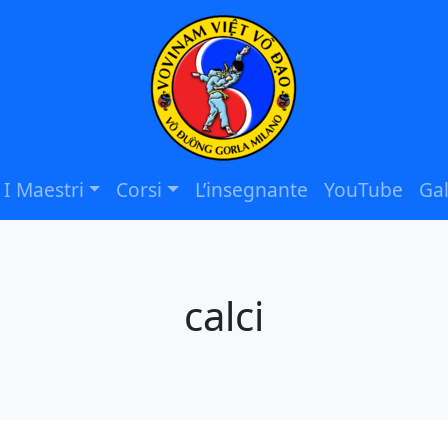
I Maestri
Corsi
L’insegnante
YouTube
Gal
calci