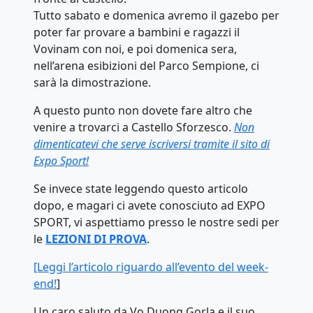
Tutto sabato e domenica avremo il gazebo per
poter far provare a bambini e ragazzi il
Vovinam con noi, e poi domenica sera,
nell’arena esibizioni del Parco Sempione, ci
sarà la dimostrazione.
A questo punto non dovete fare altro che
venire a trovarci a Castello Sforzesco.
Non
dimenticatevi che serve iscriversi tramite il sito di
Expo Sport!
Se invece state leggendo questo articolo
dopo, e magari ci avete conosciuto ad EXPO
SPORT, vi aspettiamo presso le nostre sedi per
le
LEZIONI DI PROVA
.
[Leggi l’articolo riguardo all’evento del week-
end!
]
Un caro saluto da Vo Duong Gorla e il suo