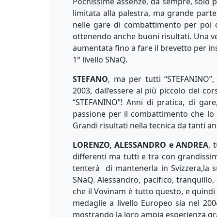
Pochissime assenze, da sempre, solo pe
limitata alla palestra, ma grande part
nelle gare di combattimento per poi d
ottenendo anche buoni risultati. Una v
aumentata fino a fare il brevetto per ins
1° livello SNaQ.
STEFANO
, ma per tutti “STEFANINO
2003, dall’essere al più piccolo del c
“STEFANINO”! Anni di pratica, di ga
passione per il combattimento che lo
Grandi risultati nella tecnica da tanti an
LORENZO, ALESSANDRO e ANDREA
, 
differenti ma tutti e tra con grandiss
tenterà di mantenerla in Svizzera,la 
SNaQ. Alessandro, pacifico, tranquillo
che il Vovinam è tutto questo, e quindi
medaglie a livello Europeo sia nel 20
mostrando la loro ampia esperienza grazi