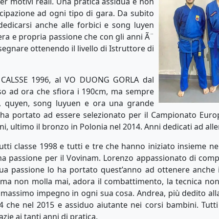
r motivi reali. Una pratica assidua e non
ecipazione ad ogni tipo di gara. Da subito
edicarsi anche alle forbici e song luyen
era e propria passione che con gli anni Ã¨
egnare ottenendo il livello di Istruttore di
”, CALSSE 1996, al VO DUONG GORLA dal
orso ad ora che sfiora i 190cm, ma sempre
re, quyen, song luyuen e ora una grande
 ha portato ad essere selezionato per il Campionato Euro
ni, ultimo il bronzo in Polonia nel 2014. Anni dedicati ad alle
tutti classe 1998 e tutti e tre che hanno iniziato insieme nel
ima passione per il Vovinam. Lorenzo appassionato di comp
sua passione lo ha portato quest’anno ad ottenere anche i
, ma non molla mai, adora il combattimento, la tecnica non
 massimo impegno in ogni sua cosa. Andrea, più dedito alla 
04 che nel 2015 e assiduo aiutante nei corsi bambini. Tutt
e ai tanti anni di pratica.