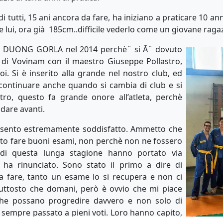
 di tutti, 15 ani ancora da fare, ha iniziano a praticare 10 a
 lui, ora già 185cm..difficile vederlo come un giovane raga
 VO DUONG GORLA nel 2014 perchè¨ si Ã¨ dovuto
 di Vovinam con il maestro Giuseppe Pollastro,
oi. Si è inserito alla grande nel nostro club, ed
continuare anche quando si cambia di club e si
stro, questo fa grande onore all’atleta, perchè
dare avanti.
i sento estremamente soddisfatto. Ammetto che
uto fare buoni esami, non perchè non ne fossero
di questa lunga stagione hanno portato via
 ha rinunciato. Sono stato il primo a dire di
a fare, tanto un esame lo si recupera e non ci
uttosto che domani, però è ovvio che mi piace
che possano progredire davvero e non solo di
 sempre passato a pieni voti. Loro hanno capito,